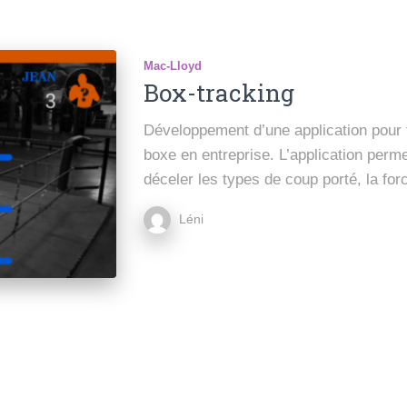
Mac-Lloyd
Box-tracking
Développement d’une application pour t
boxe en entreprise. L’application perm
déceler les types de coup porté, la fo
Léni