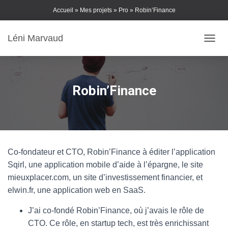
Skip
Accueil
»
Mes projets
»
Pro
»
Robin’Finance
to
Content
Léni Marvaud
DÉPLI
Robin’Finance
Co-fondateur et CTO, Robin’Finance à éditer l’application
Sqirl, une application mobile d’aide à l’épargne, le site
mieuxplacer.com, un site d’investissement financier, et
elwin.fr, une application web en SaaS.
J’ai co-fondé Robin’Finance, où j’avais le rôle de
CTO. Ce rôle, en startup tech, est très enrichissant