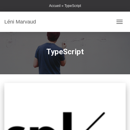
Skip
Accueil
»
TypeScript
to
Content
Léni Marvaud
DÉPLI
TypeScript