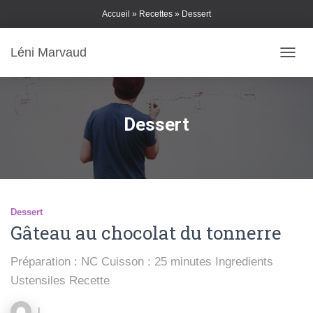
Skip
Accueil
»
Recettes
»
Dessert
to
Content
Léni Marvaud
DÉPLI
Dessert
Dessert
Gâteau au chocolat du tonnerre
Préparation : NC Cuisson : 25 minutes Ingredients
Ustensiles Recette
L