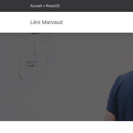
Skip
Accueil
»
ReactJS
to
Content
Léni Marvaud