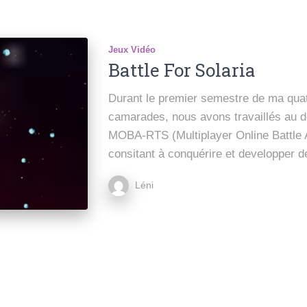
Jeux Vidéo
Battle For Solaria
Durant le premier semestre de ma quat
camarades, nous avons travaillés au d
MOBA-RTS (Multiplayer Online Battle 
consitant à conquérire et developper d
Léni