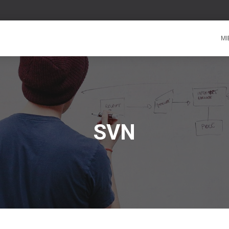
MI
SVN