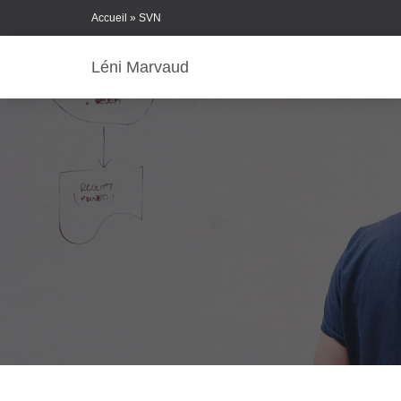
Skip
Accueil
»
SVN
to
Content
Léni Marvaud